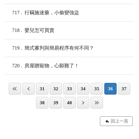
717
行竊施迷藥，小偷變強盜
718
嬰兒怎可買賣
719
簡式審判與簡易程序有何不同？
720
房屋贈寵物，心願難了！
31
32
33
34
35
36
37
38
39
40
回上一頁