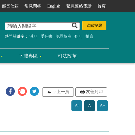
部長信箱
常見問答
English
緊急連絡電話
首頁
熱門關鍵字：
減刑
委任書
認罪協商
死刑
拍賣
下載專區
司法改革
回上一頁
友善列印
A-
A
A+