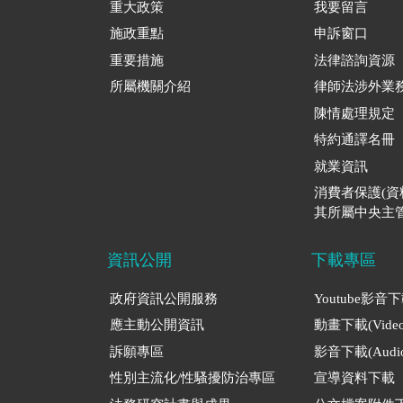
重大政策
我要留言
施政重點
申訴窗口
重要措施
法律諮詢資源
所屬機關介紹
律師法涉外業
陳情處理規定
特約通譯名冊
就業資訊
消費者保護(
其所屬中央主管
資訊公開
下載專區
政府資訊公開服務
Youtube影音
應主動公開資訊
動畫下載(Video
訴願專區
影音下載(Audio
性別主流化/性騷擾防治專區
宣導資料下載