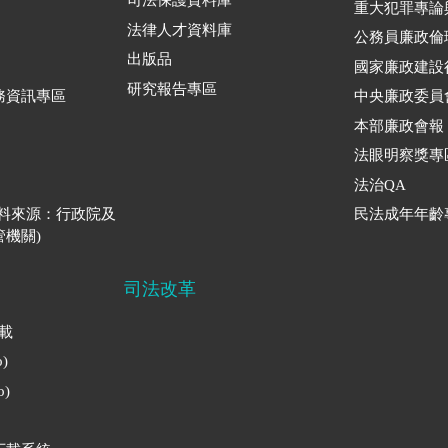
司法保護資料庫
重大犯罪專論
法律人才資料庫
公務員廉政倫
出版品
國家廉政建設
研究報告專區
務資訊專區
中央廉政委員
本部廉政會報
法眼明察獎專
法治QA
資料來源：行政院及
民法成年年齡
機關)
司法改革
下載
)
)