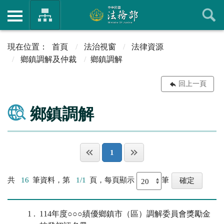
首頁
法治視窗
法律資源
鄉鎮調解及仲裁
鄉鎮調解
回上一頁
鄉鎮調解
1
共
16
筆資料，第
1/1
頁，每頁顯示
筆
1
114年度○○○績優鄉鎮市（區）調解委員會獎勵金