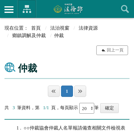
首頁
法治視窗
法律資源
鄉鎮調解及仲裁
仲裁
回上一頁
仲裁
1
共
3
筆資料，第
1/1
頁，每頁顯示
筆
1
○○仲裁協會仲裁人名單報請備查相關文件檢視表