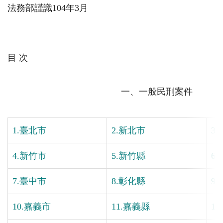
法務部謹識104年3月
目 次
一、一般民刑案件
1.臺北市
2.新北市
3
4.新竹市
5.新竹縣
6
7.臺中市
8.彰化縣
9
10.嘉義市
11.嘉義縣
1