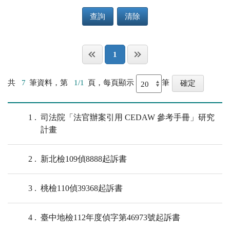
查詢
清除
1
共
7
筆資料，第
1/1
頁，每頁顯示
筆
1
司法院「法官辦案引用 CEDAW 參考手冊」研究
計畫
2
新北檢109偵8888起訴書
3
桃檢110偵39368起訴書
4
臺中地檢112年度偵字第46973號起訴書