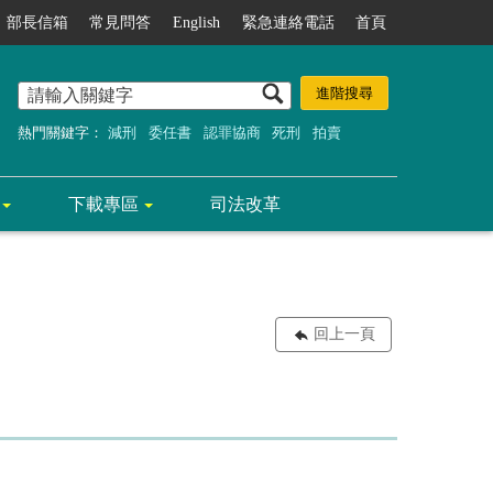
部長信箱
常見問答
English
緊急連絡電話
首頁
熱門關鍵字：
減刑
委任書
認罪協商
死刑
拍賣
下載專區
司法改革
回上一頁