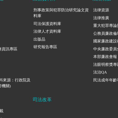
刑事政策與犯罪防治研究論文資
法律資源
料庫
法律推廣
司法保護資料庫
重大犯罪專論
法律人才資料庫
公務員廉政倫
出版品
國家廉政建設
研究報告專區
務資訊專區
中央廉政委員
本部廉政會報
法眼明察獎專
法治QA
資料來源：行政院及
民法成年年齡
機關)
司法改革
下載