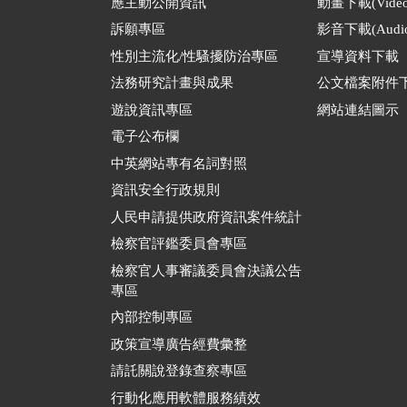
應主動公開資訊
動畫下載(Video
訴願專區
影音下載(Audio
性別主流化/性騷擾防治專區
宣導資料下載
法務研究計畫與成果
公文檔案附件
遊說資訊專區
網站連結圖示
電子公布欄
中英網站專有名詞對照
資訊安全行政規則
人民申請提供政府資訊案件統計
檢察官評鑑委員會專區
檢察官人事審議委員會決議公告
專區
內部控制專區
政策宣導廣告經費彙整
請託關說登錄查察專區
行動化應用軟體服務績效