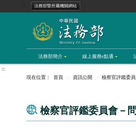
:::
法務部暨所屬機關網站
法務部簡介
線上服務e點通
:::
首頁
資訊公開
檢察官評鑑委員
檢察官評鑑委員會－