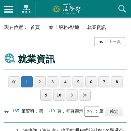
首頁
線上服務e點通
就業資訊
回上一頁
就業資訊
1
2
3
4
5
6
7
8
9
10
共
185
筆資料，第
1/10
頁，每頁顯示
筆
1
法務部（資訊處）聘⽤助理程式設計師1名甄選公