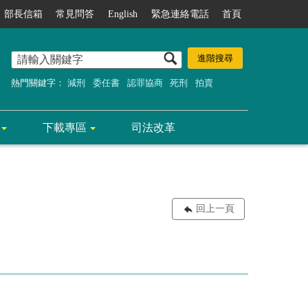
部長信箱
常見問答
English
緊急連絡電話
首頁
熱門關鍵字：
減刑
委任書
認罪協商
死刑
拍賣
下載專區
司法改革
回上一頁