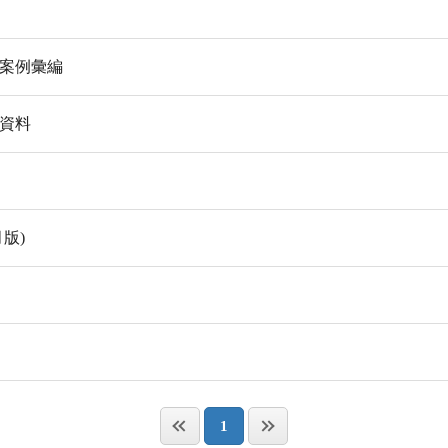
訴案例彙編
會資料
版)
1