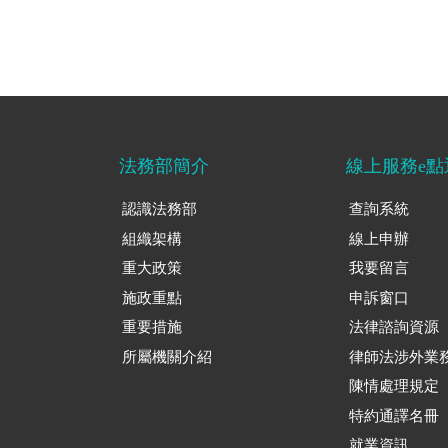
法務部簡介
線上服務e點
認識法務部
查詢系統
組織架構
線上申辦
重大政策
我要留言
施政重點
申訴窗口
重要措施
法律諮詢資源
所屬機關介紹
律師法涉外業
陳情處理規定
特約通譯名冊
就業資訊