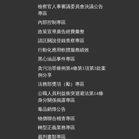
檢察官人事審議委員會決議公告
專區
內部控制專區
政策宣導廣告經費彙整
請託關說登錄查察專區
行動化應用軟體服務績效
黑心油品事件專區
貪污治罪條例第4條第1項第3款案
例分享
法務部獎項（勵）專區
公職人員利益衝突迴避法第14條
身分關係揭露專區
毒品銷燬公告
物價聯合稽查專區
轉型正義業務專區
裁判書類專區