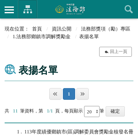
首頁
資訊公開
法務部獎項（勵）專區
1.法務部鄉鎮市調解獎勵金
表揚名單
回上一頁
表揚名單
1
共
11
筆資料，第
1/1
頁，每頁顯示
筆
1
113年度績優鄉鎮市(區)調解委員會獎勵金核發名冊