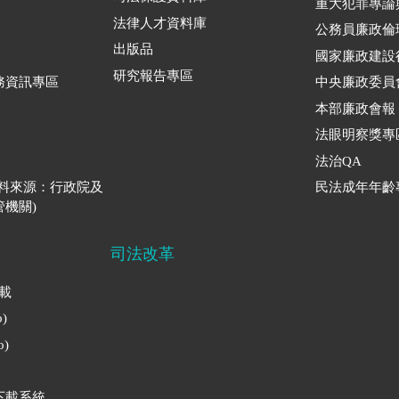
重大犯罪專論
法律人才資料庫
公務員廉政倫
出版品
國家廉政建設
研究報告專區
務資訊專區
中央廉政委員
本部廉政會報
法眼明察獎專
法治QA
資料來源：行政院及
民法成年年齡
機關)
司法改革
下載
)
)
下載系統