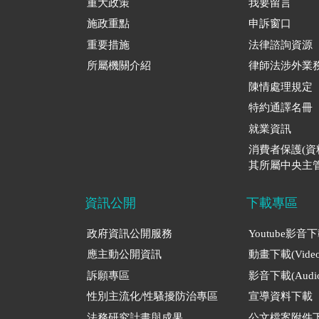
重大政策
我要留言
施政重點
申訴窗口
重要措施
法律諮詢資源
所屬機關介紹
律師法涉外業
陳情處理規定
特約通譯名冊
就業資訊
消費者保護(
其所屬中央主管
資訊公開
下載專區
政府資訊公開服務
Youtube影音
應主動公開資訊
動畫下載(Video
訴願專區
影音下載(Audio
性別主流化/性騷擾防治專區
宣導資料下載
法務研究計畫與成果
公文檔案附件