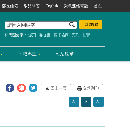
部長信箱
常見問答
English
緊急連絡電話
首頁
熱門關鍵字：
減刑
委任書
認罪協商
死刑
拍賣
下載專區
司法改革
回上一頁
友善列印
A-
A
A+