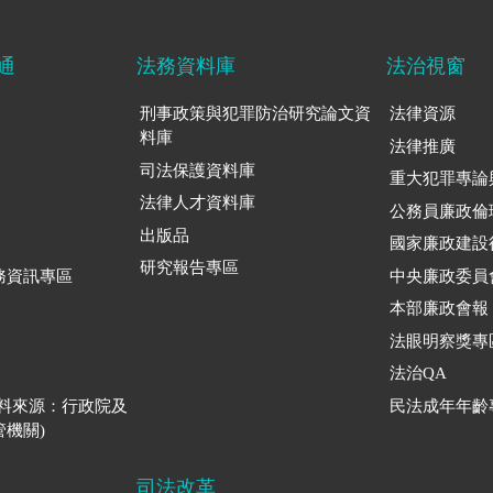
通
法務資料庫
法治視窗
刑事政策與犯罪防治研究論文資
法律資源
料庫
法律推廣
司法保護資料庫
重大犯罪專論
法律人才資料庫
公務員廉政倫
出版品
國家廉政建設
研究報告專區
務資訊專區
中央廉政委員
本部廉政會報
法眼明察獎專
法治QA
資料來源：行政院及
民法成年年齡
機關)
司法改革