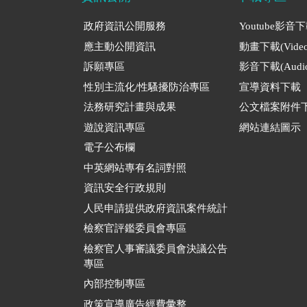
政府資訊公開服務
Youtube影音
應主動公開資訊
動畫下載(Video
訴願專區
影音下載(Audio
性別主流化/性騷擾防治專區
宣導資料下載
法務研究計畫與成果
公文檔案附件
遊說資訊專區
網站連結圖示
電子公布欄
中英網站專有名詞對照
資訊安全行政規則
人民申請提供政府資訊案件統計
檢察官評鑑委員會專區
檢察官人事審議委員會決議公告
專區
內部控制專區
政策宣導廣告經費彙整