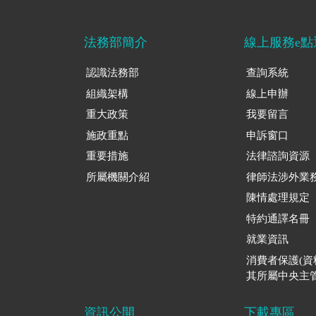
法務部簡介
線上服務e點
認識法務部
查詢系統
組織架構
線上申辦
重大政策
我要留言
施政重點
申訴窗口
重要措施
法律諮詢資源
所屬機關介紹
律師法涉外業
陳情處理規定
特約通譯名冊
就業資訊
消費者保護(
其所屬中央主管
資訊公開
下載專區