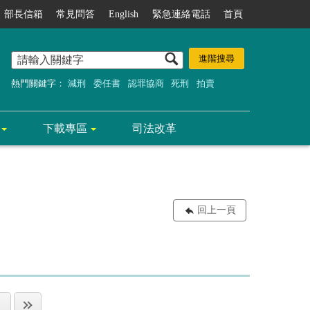
部長信箱
常見問答
English
緊急連絡電話
首頁
熱門關鍵字：
減刑
委任書
認罪協商
死刑
拍賣
下載專區
司法改革
回上一頁