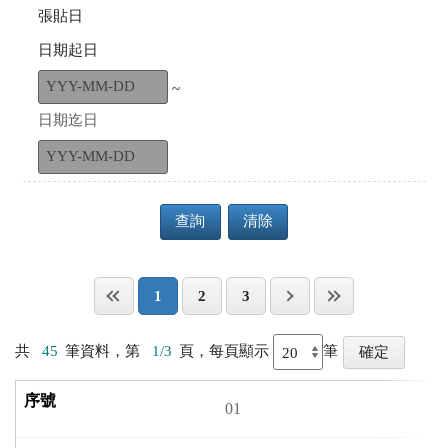
張貼日
日期起日
~
日期迄日
查詢
清除
1
2
3
共
45
筆資料，第
1/3
頁，每頁顯示
筆
01