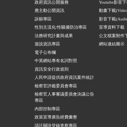
政府資訊公開服務
Youtube影音
應主動公開資訊
動畫下載(Video
訴願專區
影音下載(Audio
性別主流化/性騷擾防治專區
宣導資料下載
法務研究計畫與成果
公文檔案附件
遊說資訊專區
網站連結圖示
電子公布欄
中英網站專有名詞對照
資訊安全行政規則
人民申請提供政府資訊案件統計
檢察官評鑑委員會專區
檢察官人事審議委員會決議公告
專區
內部控制專區
政策宣導廣告經費彙整
請託關說登錄查察專區