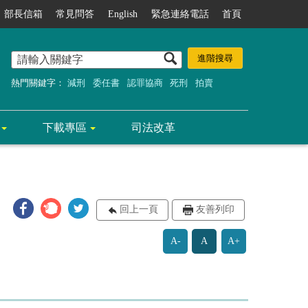
部長信箱
常見問答
English
緊急連絡電話
首頁
熱門關鍵字：
減刑
委任書
認罪協商
死刑
拍賣
下載專區
司法改革
回上一頁
友善列印
A-
A
A+