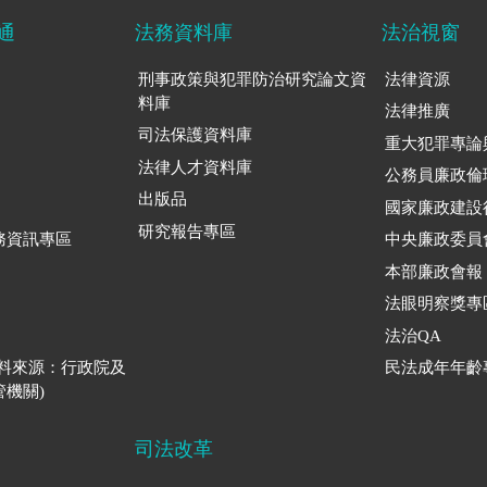
通
法務資料庫
法治視窗
刑事政策與犯罪防治研究論文資
法律資源
料庫
法律推廣
司法保護資料庫
重大犯罪專論
法律人才資料庫
公務員廉政倫
出版品
國家廉政建設
研究報告專區
務資訊專區
中央廉政委員
本部廉政會報
法眼明察獎專
法治QA
資料來源：行政院及
民法成年年齡
機關)
司法改革