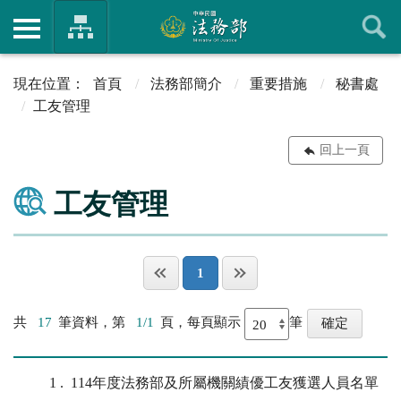
首頁
法務部簡介
重要措施
秘書處
工友管理
回上一頁
工友管理
1
共
17
筆資料，第
1/1
頁，每頁顯示
筆
1
114年度法務部及所屬機關績優工友獲選人員名單