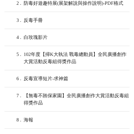
2
防毒好遊趣特展(展架解說與操作說明)-PDF格式
3
反毒手冊
4
白玫瑰影片
5
102年度【掃K大執法 戰毒總動員】全民廣播創作
大賞活動反毒組得獎作品
6
反毒宣導短片-求神篇
7
【無毒不賄保家園】全民廣播創作大賞活動反毒組
得獎作品
8
海報