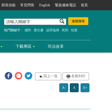
部長信箱
常見問答
English
緊急連絡電話
首頁
熱門關鍵字：
減刑
委任書
認罪協商
死刑
拍賣
下載專區
司法改革
回上一頁
友善列印
A-
A
A+