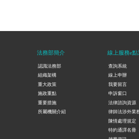
法務部簡介
線上服務e點
認識法務部
查詢系統
組織架構
線上申辦
重大政策
我要留言
施政重點
申訴窗口
重要措施
法律諮詢資源
所屬機關介紹
律師法涉外業
陳情處理規定
特約通譯名冊