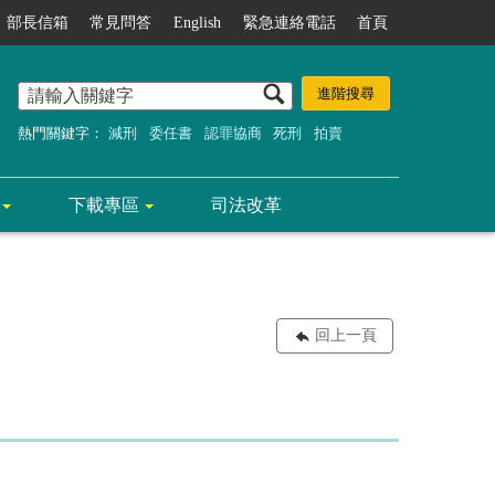
部長信箱
常見問答
English
緊急連絡電話
首頁
熱門關鍵字：
減刑
委任書
認罪協商
死刑
拍賣
下載專區
司法改革
回上一頁