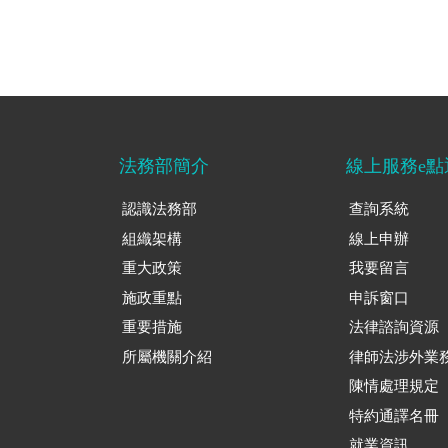
法務部簡介
線上服務e點
認識法務部
查詢系統
組織架構
線上申辦
重大政策
我要留言
施政重點
申訴窗口
重要措施
法律諮詢資源
所屬機關介紹
律師法涉外業
陳情處理規定
特約通譯名冊
就業資訊