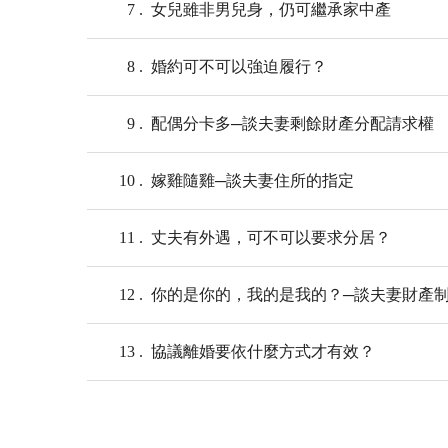
7
女兒雖非男兒身，仍可繼承家中產
8
婚約可不可以強迫履行？
9
配偶分卡多─談夫妻剩餘財產分配請求權
10
嫁雞隨雞─談夫妻住所的指定
11
丈夫有外遇，可不可以要求分居？
12
你的是你的，我的是我的？─談夫妻財產
13
協議離婚要依什麼方式才有效？