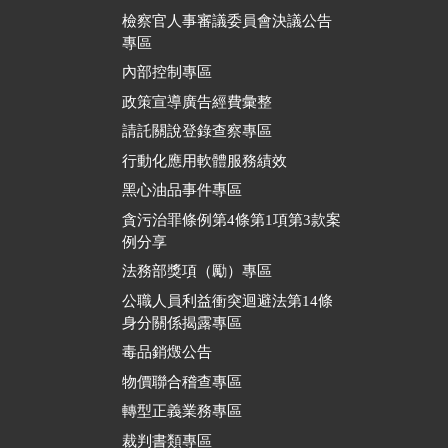
檢察官人事審議委員會決議公告
專區
內部控制專區
政策宣導廣告經費彙整
請託關說登錄查察專區
行動化應用軟體服務績效
黑心油品事件專區
貪污治罪條例第4條第1項第3款案
例分享
法務部獎項（勵）專區
公職人員利益衝突迴避法第14條
身分關係揭露專區
毒品銷燬公告
物價聯合稽查專區
轉型正義業務專區
裁判書類專區