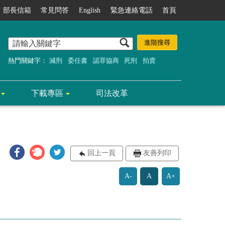
部長信箱
常見問答
English
緊急連絡電話
首頁
熱門關鍵字：
減刑
委任書
認罪協商
死刑
拍賣
下載專區
司法改革
回上一頁
友善列印
A-
A
A+