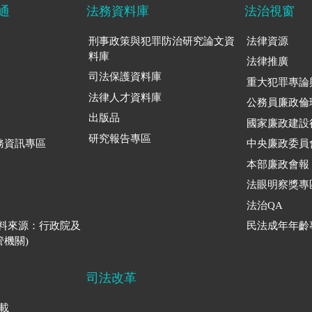
通
法務資料庫
法治視窗
刑事政策與犯罪防治研究論文資
法律資源
料庫
法律推廣
司法保護資料庫
重大犯罪專論
法律人才資料庫
公務員廉政倫
出版品
國家廉政建設
研究報告專區
務資訊專區
中央廉政委員
本部廉政會報
法眼明察獎專
法治QA
資料來源：行政院及
民法成年年齡
機關)
司法改革
下載