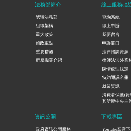
法務部簡介
線上服務e點
認識法務部
查詢系統
組織架構
線上申辦
重大政策
我要留言
施政重點
申訴窗口
重要措施
法律諮詢資源
所屬機關介紹
律師法涉外業
陳情處理規定
特約通譯名冊
就業資訊
消費者保護(
其所屬中央主管
資訊公開
下載專區
政府資訊公開服務
Youtube影音