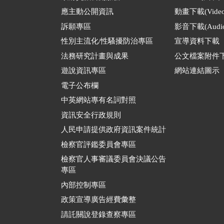
應主動公開資訊
動畫下載(Video
訴願專區
影音下載(Audio
性別主流化/性騷擾防治專區
宣導資料下載
法務研究計畫與成果
公文檔案附件
遊說資訊專區
網站連結圖示
電子公布欄
中英網站專有名詞對照
資訊安全行政規則
人民申請提供政府資訊案件統計
檢察官評鑑委員會專區
檢察官人事審議委員會決議公告
專區
內部控制專區
政策宣導廣告經費彙整
請託關說登錄查察專區