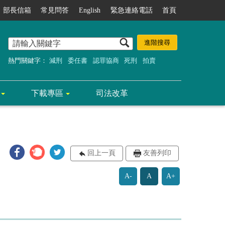
部長信箱
常見問答
English
緊急連絡電話
首頁
熱門關鍵字：
減刑
委任書
認罪協商
死刑
拍賣
下載專區
司法改革
回上一頁
友善列印
A-
A
A+