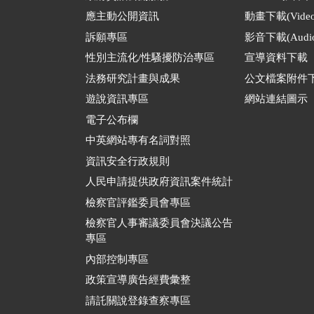
應主動公開資訊
動畫下載(Video
訴願專區
影音下載(Audio
性別主流化/性騷擾防治專區
宣導資料下載
法務研究計畫與成果
公文檔案附件
遊說資訊專區
網站連結圖示
電子公布欄
中英網站專有名詞對照
資訊安全行政規則
人民申請提供政府資訊案件統計
檢察官評鑑委員會專區
檢察官人事審議委員會決議公告
專區
內部控制專區
政策宣導廣告經費彙整
請託關說登錄查察專區