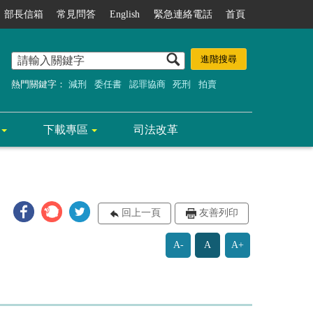
部長信箱
常見問答
English
緊急連絡電話
首頁
熱門關鍵字：
減刑
委任書
認罪協商
死刑
拍賣
下載專區
司法改革
回上一頁
友善列印
A-
A
A+