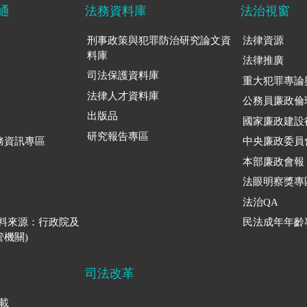
通
法務資料庫
法治視窗
刑事政策與犯罪防治研究論文資
法律資源
料庫
法律推廣
司法保護資料庫
重大犯罪專論
法律人才資料庫
公務員廉政倫
出版品
國家廉政建設
研究報告專區
務資訊專區
中央廉政委員
本部廉政會報
法眼明察獎專
法治QA
資料來源：行政院及
民法成年年齡
機關)
司法改革
下載