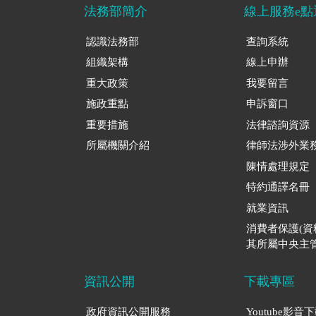
法務部簡介
線上服務e點
認識法務部
查詢系統
組織架構
線上申辦
重大政策
我要留言
施政重點
申訴窗口
重要措施
法律諮詢資源
所屬機關介紹
律師法涉外業
陳情處理規定
特約通譯名冊
就業資訊
消費者保護(
其所屬中央主管
資訊公開
下載專區
政府資訊公開服務
Youtube影音