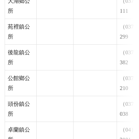
大湖鄉公
（037）
所
111
苑裡鎮公
（037）
所
299
後龍鎮公
（037）
所
382
公館鄉公
（037）
所
210
頭份鎮公
（037）
所
038
卓蘭鎮公
（04）5