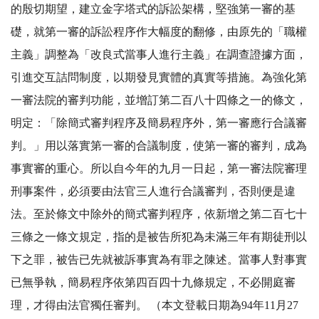
的殷切期望，建立金字塔式的訴訟架構，堅強第一審的基
礎，就第一審的訴訟程序作大幅度的翻修，由原先的「職權
主義」調整為「改良式當事人進行主義」在調查證據方面，
引進交互詰問制度，以期發見實體的真實等措施。為強化第
一審法院的審判功能，並增訂第二百八十四條之一的條文，
明定：「除簡式審判程序及簡易程序外，第一審應行合議審
判。」用以落實第一審的合議制度，使第一審的審判，成為
事實審的重心。所以自今年的九月一日起，第一審法院審理
刑事案件，必須要由法官三人進行合議審判，否則便是違
法。至於條文中除外的簡式審判程序，依新增之第二百七十
三條之一條文規定，指的是被告所犯為未滿三年有期徒刑以
下之罪，被告已先就被訴事實為有罪之陳述。當事人對事實
已無爭執，簡易程序依第四百四十九條規定，不必開庭審
理，才得由法官獨任審判。 （本文登載日期為94年11月27