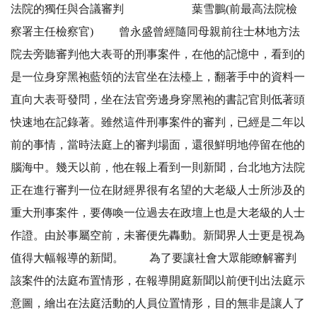
法院的獨任與合議審判 葉雪鵬(前最高法院檢
察署主任檢察官) 曾永盛曾經隨同母親前往士林地方法
院去旁聽審判他大表哥的刑事案件，在他的記憶中，看到的
是一位身穿黑袍藍領的法官坐在法檯上，翻著手中的資料一
直向大表哥發問，坐在法官旁邊身穿黑袍的書記官則低著頭
快速地在記錄著。雖然這件刑事案件的審判，已經是二年以
前的事情，當時法庭上的審判場面，還很鮮明地停留在他的
腦海中。幾天以前，他在報上看到一則新聞，台北地方法院
正在進行審判一位在財經界很有名望的大老級人士所涉及的
重大刑事案件，要傳喚一位過去在政壇上也是大老級的人士
作證。由於事屬空前，未審便先轟動。新聞界人士更是視為
值得大幅報導的新聞。 為了要讓社會大眾能瞭解審判
該案件的法庭布置情形，在報導開庭新聞以前便刊出法庭示
意圖，繪出在法庭活動的人員位置情形，目的無非是讓人了