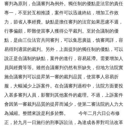
審判為原則，合議審判為例外。獨任制的優點是法官的責任
專一，不至於互相推諉，案件可以迅速終結，增加工作效
力，節省人事經費。缺點是擔任審判的法官如果思慮不週，
行事偏頗，即難使當事人獲得公平裁判。至於合議制的優
點，是由三位法官共同審判，可以集思廣益，慎審周詳，容
易得到適當的裁判。另外，上面提到的獨任制的優點，可以
說正是合議制的缺點，案件的進行，容易延滯。需要增加人
員與經費等等。雖然合議審判仍然有所缺失，但地方法院實
施合議審判可以提昇第一審的裁判品質，使當事人容易折
服，大幅減少上訴案件。在合議審判過程中，法院方面要投
入甚多審判人員，影響到其他案件的處理。不過，上訴案件
會因第一審裁判品質的提昇而減少，使第二審法院的人力大
為減縮。整體來說是利多於弊。 今年二月六日公布修
正，於九月一日施行的刑事訴訟法，為達成各界對司法改革