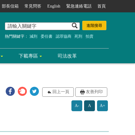
部長信箱
常見問答
English
緊急連絡電話
首頁
熱門關鍵字：
減刑
委任書
認罪協商
死刑
拍賣
下載專區
司法改革
回上一頁
友善列印
A-
A
A+