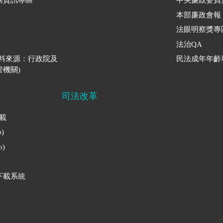
務資訊專區
中央廉政委員
本部廉政會報
法眼明察獎專
法治QA
資料來源：行政院及
民法成年年齡
機關)
司法改革
下載
)
)
下載系統