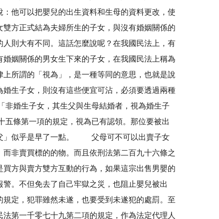
說：他可以把嬰兒的出生資料和生母的資料更改，使
正式結為夫婦所生的子女，與沒有婚姻關係的
的人則大有不同。這話怎麼說呢？在我國民法上，有
有婚姻關係的男女生下來的子女，在我國民法上稱為
律上所謂的「視為」，是一種等同的意思，也就是說
為婚生子女，則沒有這些便宜可沾，必須要透過兩種
「非婚生子女，其生父與生母結婚者，視為婚生子
十五條第一項的規定，視為已有認領。那位要被出
狠父」似乎是早了一點。 父母可不可以出賣子女
，而非賣買標的的物。而且依刑法第二百九十六條之
是買方與賣方雙方互動的行為，如果這宗出售男嬰的
報警。不但免去了自己牢獄之災，也阻止嬰兒被出
的規定，犯罪雖然未遂，也要受到未遂犯的處罰。至
民法第一千零七十九第二項的規定，作為法定代理人