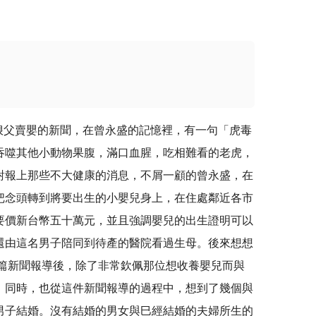
賣嬰的新聞，在曾永盛的記憶裡，有一句「虎毒
吞噬其他小動物果腹，滿口血腥，吃相難看的老虎，
對報上那些不大健康的消息，不屑一顧的曾永盛，在
把念頭轉到將要出生的小嬰兒身上，在住處鄰近各市
要價新台幣五十萬元，並且強調嬰兒的出生證明可以
還由這名男子陪同到待產的醫院看過生母。後來想想
篇新聞報導後，除了非常欽佩那位想收養嬰兒而與
。同時，也從這件新聞報導的過程中，想到了幾個與
男子結婚。沒有結婚的男女與巳經結婚的夫婦所生的