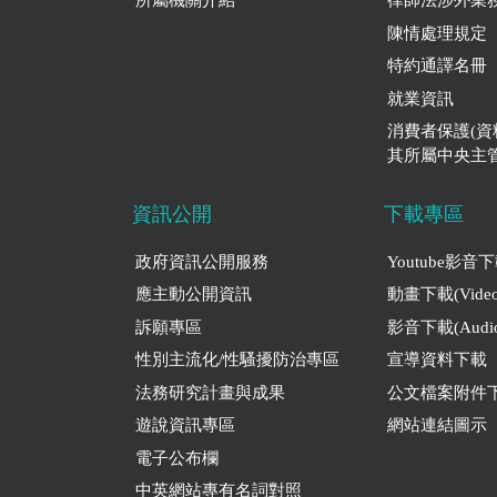
所屬機關介紹
律師法涉外業
陳情處理規定
特約通譯名冊
就業資訊
消費者保護(
其所屬中央主管
資訊公開
下載專區
政府資訊公開服務
Youtube影音
應主動公開資訊
動畫下載(Video
訴願專區
影音下載(Audio
性別主流化/性騷擾防治專區
宣導資料下載
法務研究計畫與成果
公文檔案附件
遊說資訊專區
網站連結圖示
電子公布欄
中英網站專有名詞對照