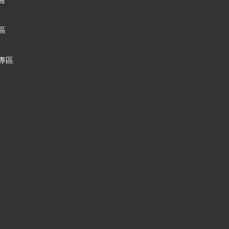
會
區
專區