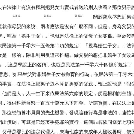
人在法律上有沒有權利把兒女出賣或者送給別人收養？那位男子
？ *** *** *** 關於曾永盛想到男女雙方
這就作母親的來說，兩者應該是沒有什麼不同，但是，身為父親
定，稱為「婚生子女」。也就是法律上的父母子女關係。至於沒
依民法第一千零六十五條第二項的規定：「視為婚生子女」，法
女是一樣的，除非利用反證來推翻。做父親的想把非婚生子女改
正」，這是學說上的名稱，也就是民法第一千零六十四條所規定：
的意思。如果生父對非婚生子女有撫育的行為，依民法第一千零六
的事實，在法律上那男子還不算是男嬰的父親，報上說他是「
。他們是人，人一生下來依民法第六條的規定，便是權利的主體
刑，得併科新台幣一百五十萬元以下罰金。所謂買賣，在民法上
，那位想領養小貝貝的先生機警，發現這種行為是非法的，連忙
開出價碼，可算是巳經著手犯罪的實行，這個罪名依同條第七項
。父母是嬰兒的法定代理人，未滿七歲的未成年人被收養時，依