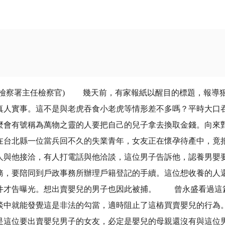
主任檢察官) 幾天前，有家報紙以醒目的標題，報導狠父
真人實事。這不是與老虎吞食小老虎等情形差不多嗎？平時大口
麼會有號稱為萬物之靈的人要把自己的兒子拿去換取金錢。向來
在台北縣一位當兵回不久的失業青年，女友正在懷孕待產中，竟
人與他接洽，有人打電話與他洽談，這位男子告訴他，認養男嬰
務，要陪同到戶政事務所辦理戶籍登記的手續。這位想收養的人
件才告曝光。想出賣嬰兒的男子也因此被捕。 曾永盛看過這
談中就能發覺這是非法的勾當，適時阻止了這樁買賣嬰兒的行為
是這位要出賣嬰兒男子的女友，必定是嬰兒的母親還沒有與這位