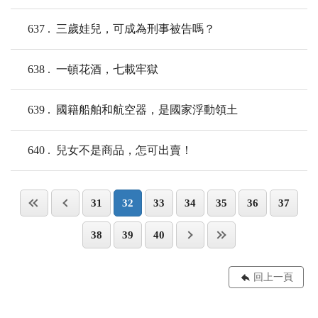
637
三歲娃兒，可成為刑事被告嗎？
638
一頓花酒，七載牢獄
639
國籍船舶和航空器，是國家浮動領土
640
兒女不是商品，怎可出賣！
31
32
33
34
35
36
37
38
39
40
回上一頁