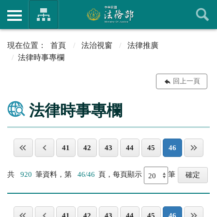
首頁
法治視窗
法律推廣
法律時事專欄
回上一頁
法律時事專欄
41
42
43
44
45
46
共
920
筆資料，第
46/46
頁，每頁顯示
筆
41
42
43
44
45
46