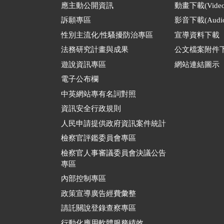
應主動公開資訊
動畫下載(Video
訴願專區
影音下載(Audio
性別主流化/性騷擾防治專區
宣導資料下載
法務研究計畫與成果
公文檔案附件
遊說資訊專區
網站連結圖示
電子公布欄
中英網站專有名詞對照
資訊安全行政規則
人民申請提供政府資訊案件統計
檢察官評鑑委員會專區
檢察官人事審議委員會決議公告
專區
內部控制專區
政策宣導廣告經費彙整
請託關說登錄查察專區
行動化應用軟體服務績效