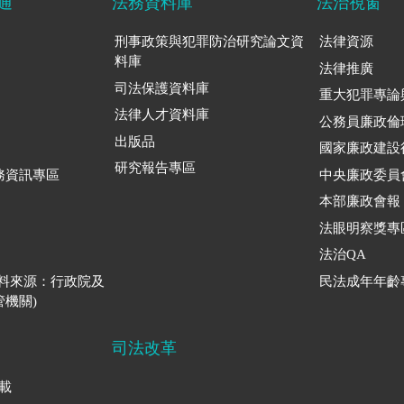
通
法務資料庫
法治視窗
刑事政策與犯罪防治研究論文資
法律資源
料庫
法律推廣
司法保護資料庫
重大犯罪專論
法律人才資料庫
公務員廉政倫
出版品
國家廉政建設
研究報告專區
務資訊專區
中央廉政委員
本部廉政會報
法眼明察獎專
法治QA
資料來源：行政院及
民法成年年齡
機關)
司法改革
下載