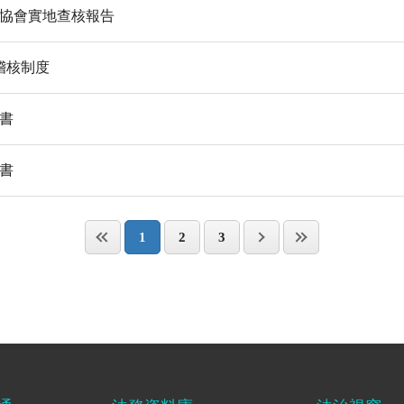
護協會實地查核報告
稽核制度
算書
算書
1
2
3