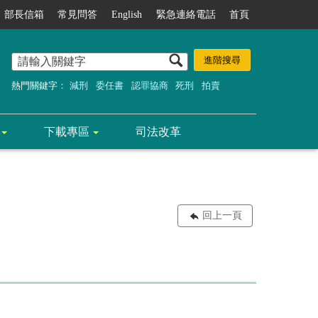
部長信箱
常見問答
English
緊急連絡電話
首頁
熱門關鍵字：
減刑
委任書
認罪協商
死刑
拍賣
下載專區
司法改革
回上一頁