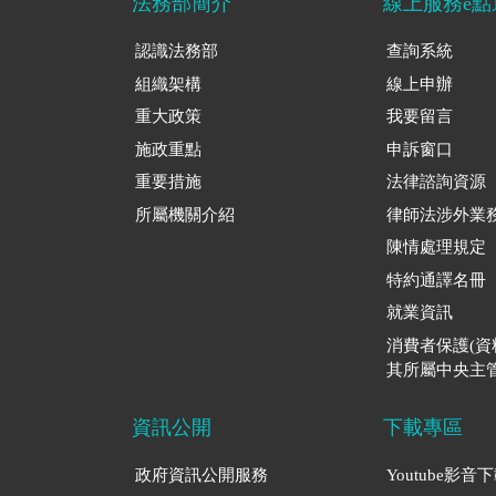
法務部簡介
線上服務e點
認識法務部
查詢系統
組織架構
線上申辦
重大政策
我要留言
施政重點
申訴窗口
重要措施
法律諮詢資源
所屬機關介紹
律師法涉外業
陳情處理規定
特約通譯名冊
就業資訊
消費者保護(
其所屬中央主管
資訊公開
下載專區
政府資訊公開服務
Youtube影音