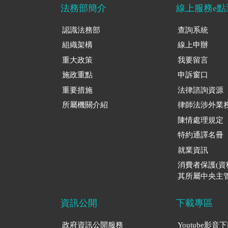
法務部簡介
線上服務e點
認識法務部
查詢系統
組織架構
線上申辦
重大政策
我要留言
施政重點
申訴窗口
重要措施
法律諮詢資源
所屬機關介紹
律師法涉外業
陳情處理規定
特約通譯名冊
就業資訊
消費者保護(
其所屬中央主管
資訊公開
下載專區
政府資訊公開服務
Youtube影音