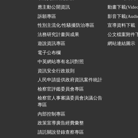
應主動公開資訊
動畫下載(Video
訴願專區
影音下載(Audio
性別主流化/性騷擾防治專區
宣導資料下載
法務研究計畫與成果
公文檔案附件
遊說資訊專區
網站連結圖示
電子公布欄
中英網站專有名詞對照
資訊安全行政規則
人民申請提供政府資訊案件統計
檢察官評鑑委員會專區
檢察官人事審議委員會決議公告
專區
內部控制專區
政策宣導廣告經費彙整
請託關說登錄查察專區