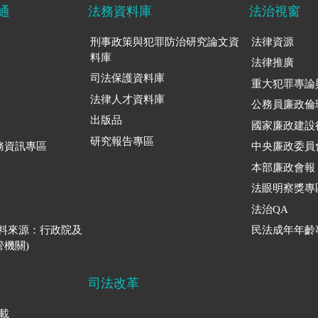
通
法務資料庫
法治視窗
刑事政策與犯罪防治研究論文資
法律資源
料庫
法律推廣
司法保護資料庫
重大犯罪專論
法律人才資料庫
公務員廉政倫
出版品
國家廉政建設
研究報告專區
務資訊專區
中央廉政委員
本部廉政會報
法眼明察獎專
法治QA
資料來源：行政院及
民法成年年齡
機關)
司法改革
下載