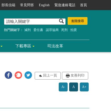
部長信箱
常見問答
English
緊急連絡電話
首頁
熱門關鍵字：
減刑
委任書
認罪協商
死刑
拍賣
下載專區
司法改革
回上一頁
友善列印
A-
A
A+