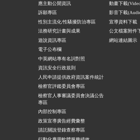
應主動公開資訊
動畫下載(Video
訴願專區
影音下載(Audio
性別主流化/性騷擾防治專區
宣導資料下載
法務研究計畫與成果
公文檔案附件
遊說資訊專區
網站連結圖示
電子公布欄
中英網站專有名詞對照
資訊安全行政規則
人民申請提供政府資訊案件統計
檢察官評鑑委員會專區
檢察官人事審議委員會決議公告
專區
內部控制專區
政策宣導廣告經費彙整
請託關說登錄查察專區
行動化應用軟體服務績效