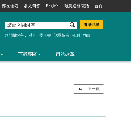
部長信箱
常見問答
English
緊急連絡電話
首頁
熱門關鍵字：
減刑
委任書
認罪協商
死刑
拍賣
下載專區
司法改革
回上一頁