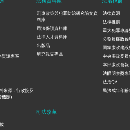
通
法務資料庫
法治視窗
刑事政策與犯罪防治研究論文資
法律資源
料庫
法律推廣
司法保護資料庫
重大犯罪專論
法律人才資料庫
公務員廉政倫
出版品
國家廉政建設
研究報告專區
務資訊專區
中央廉政委員
本部廉政會報
法眼明察獎專
法治QA
資料來源：行政院及
民法成年年齡
機關)
司法改革
下載