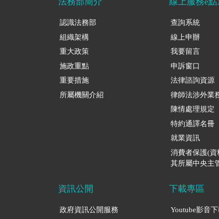
法務部簡介
線上服務e點
認識法務部
查詢系統
組織架構
線上申辦
重大政策
我要留言
施政重點
申訴窗口
重要措施
法律諮詢資源
所屬機關介紹
律師法涉外業
陳情處理規定
特約通譯名冊
就業資訊
消費者保護(
其所屬中央主管
資訊公開
下載專區
政府資訊公開服務
Youtube影音