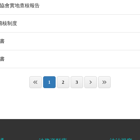
護協會實地查核報告
稽核制度
算書
算書
1
2
3