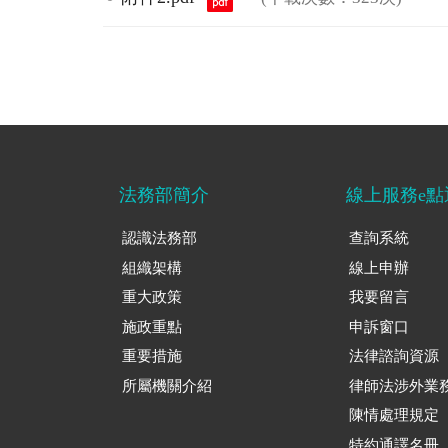
法務部簡介
線上服務e點
認識法務部
查詢系統
組織架構
線上申辦
重大政策
我要留言
施政重點
申訴窗口
重要措施
法律諮詢資源
所屬機關介紹
律師法涉外業
陳情處理規定
特約通譯名冊