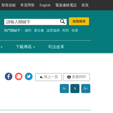
部長信箱
常見問答
English
緊急連絡電話
首頁
熱門關鍵字：
減刑
委任書
認罪協商
死刑
拍賣
下載專區
司法改革
回上一頁
友善列印
A-
A
A+