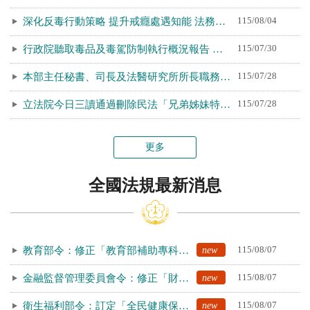
115/08/04
深化反毒行動策略 提升戒癮處遇知能 法務部辦理全國毒品業務觀護人員在職訓練
115/07/30
行政院聽取毒品及毒駕防制執行概況報告 本部統合緝毒量能，全面強化反毒及毒駕防制作為
115/07/28
本部主任秘書、司長及法醫研究所所長職務異動
115/07/28
立法院今日三讀通過刪除民法「兄弟姊妹特留分」規定 法務部支持修法方向，將儘速推動配套修法，完善現代繼承法制
更多
全國法規最新消息
new
115/08/07
教育部令：修正「教育部補助專科以上學校校內學生宿舍提升基本設施及公共空間整體改善作業要點」，自即日生效
new
115/08/07
金融監督管理委員會令：修正「財團法人住宅地震保險基金管理辦法」第6條條文
new
115/08/07
衛生福利部令：訂定「全民健康保險資料管理條例施行細則」