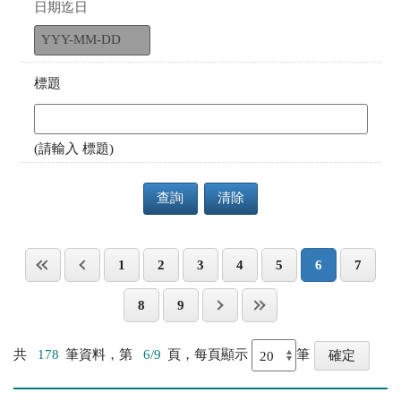
日期迄日
標題
(請輸入 標題)
查詢
清除
1
2
3
4
5
6
7
8
9
共
178
筆資料，第
6/9
頁，每頁顯示
筆