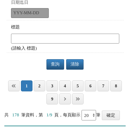
日期迄日
標題
(請輸入 標題)
查詢
清除
1
2
3
4
5
6
7
8
9
共
178
筆資料，第
1/9
頁，每頁顯示
筆