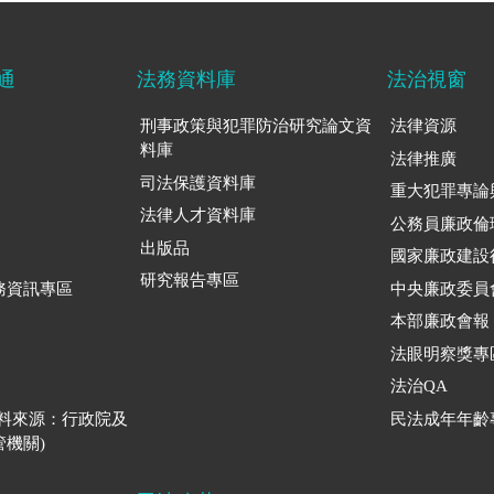
通
法務資料庫
法治視窗
刑事政策與犯罪防治研究論文資
法律資源
料庫
法律推廣
司法保護資料庫
重大犯罪專論
法律人才資料庫
公務員廉政倫
出版品
國家廉政建設
研究報告專區
務資訊專區
中央廉政委員
本部廉政會報
法眼明察獎專
法治QA
資料來源：行政院及
民法成年年齡
機關)