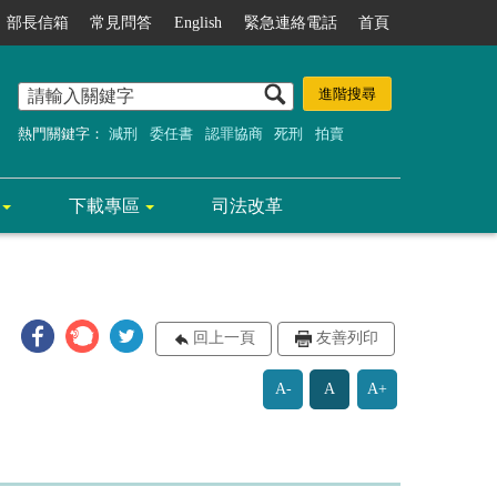
部長信箱
常見問答
English
緊急連絡電話
首頁
熱門關鍵字：
減刑
委任書
認罪協商
死刑
拍賣
下載專區
司法改革
回上一頁
友善列印
A-
A
A+