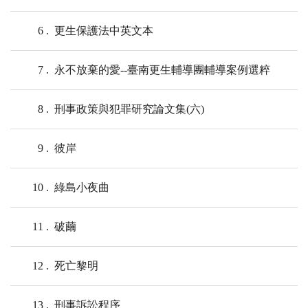
6
更生保護法中英文本
7
永不放棄的愛--臺南更生輔導團輔導案例選粹
8
刑事政策與犯罪研究論文集(六)
9
彼岸
10
綠島小夜曲
11
破繭
12
死亡黎明
13
刑事訴訟程序