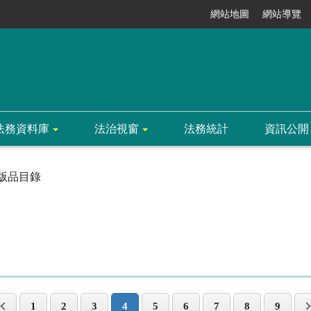
網站地圖
網站導覽
法務資料庫
法治視窗
法務統計
資訊公開
版品目錄
1
2
3
4
5
6
7
8
9