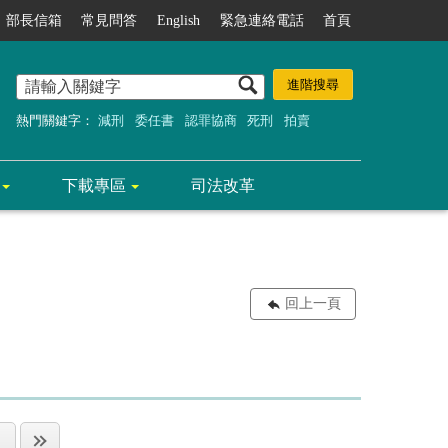
部長信箱
常見問答
English
緊急連絡電話
首頁
熱門關鍵字：
減刑
委任書
認罪協商
死刑
拍賣
下載專區
司法改革
回上一頁