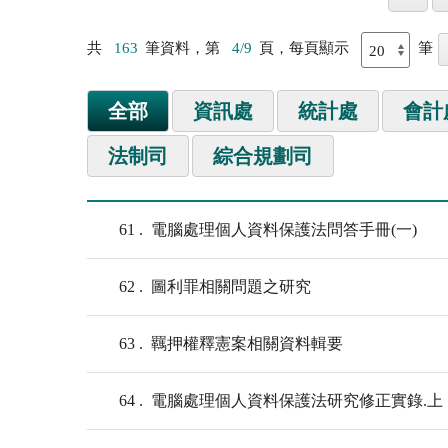
共
163
筆資料，第
4/9
頁，每頁顯示
筆
全部
資訊處
統計處
會計
法制司
綜合規劃司
61
電腦處理個人資料保護法問答手冊(一)
62
圖利罪相關問題之研究
63
羈押權釋憲案相關資料輯要
64
電腦處理個人資料保護法研究修正實錄.上 