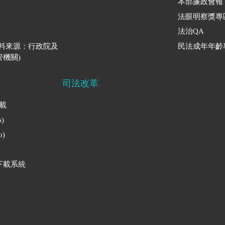
本部廉政會報
法眼明察獎專
法治QA
資料來源：行政院及
民法成年年齡
機關)
司法改革
下載
)
)
下載系統