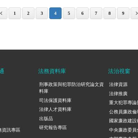
1
2
3
4
5
6
7
8
9
通
法務資料庫
法治視窗
刑事政策與犯罪防治研究論文資
法律資源
料庫
法律推廣
司法保護資料庫
重大犯罪專論
法律人才資料庫
公務員廉政倫
出版品
國家廉政建設
研究報告專區
務資訊專區
中央廉政委員