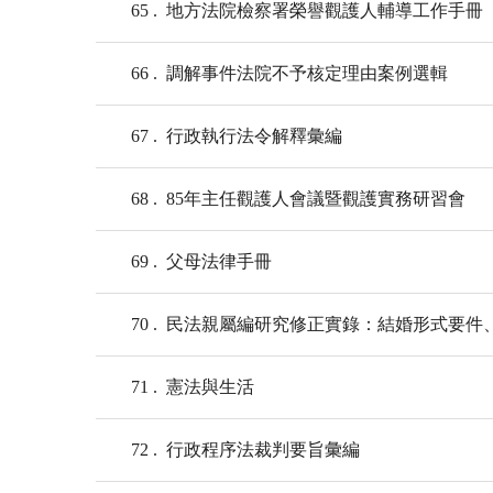
65
地方法院檢察署榮譽觀護人輔導工作手冊
66
調解事件法院不予核定理由案例選輯
67
行政執行法令解釋彙編
68
85年主任觀護人會議暨觀護實務研習會
69
父母法律手冊
70
民法親屬編研究修正實錄：結婚形式要件
71
憲法與生活
72
行政程序法裁判要旨彙編