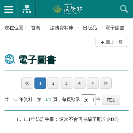
首頁
法務資料庫
出版品
電子圖書
回上一頁
電子圖書
1
2
3
4
共
71
筆資料，第
1/4
頁，每頁顯示
筆
1
111年防詐手冊：這次不會再被騙了吧？(PDF)