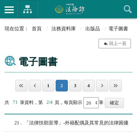
首頁
法務資料庫
出版品
電子圖書
回上一頁
電子圖書
1
2
3
4
共
71
筆資料，第
2/4
頁，每頁顯示
筆
21
「法律扶助宣導」-外籍配偶及其常見的法律困擾