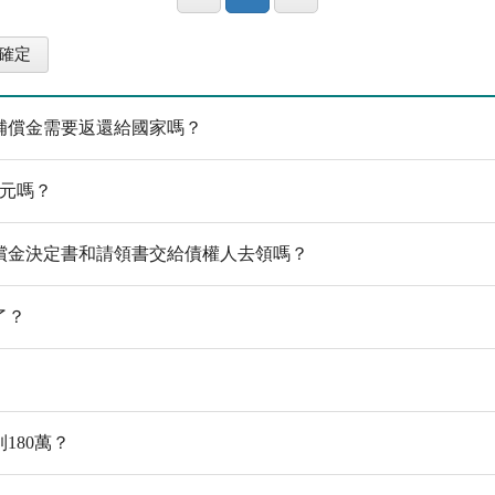
補償金需要返還給國家嗎？
萬元嗎？
償金決定書和請領書交給債權人去領嗎？
了？
180萬？