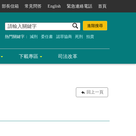
部長信箱
常見問答
English
緊急連絡電話
首頁
熱門關鍵字：
減刑
委任書
認罪協商
死刑
拍賣
下載專區
司法改革
回上一頁