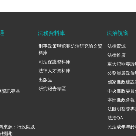
通
法務資料庫
法治視窗
刑事政策與犯罪防治研究論文資
法律資源
料庫
法律推廣
司法保護資料庫
重大犯罪專論
法律人才資料庫
公務員廉政倫
出版品
國家廉政建設
研究報告專區
務資訊專區
中央廉政委員
本部廉政會報
法眼明察獎專
法治QA
資料來源：行政院及
民法成年年齡
機關)