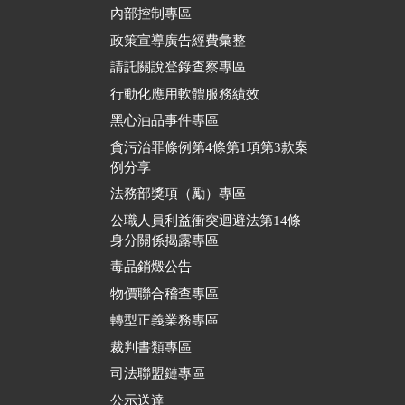
內部控制專區
政策宣導廣告經費彙整
請託關說登錄查察專區
行動化應用軟體服務績效
黑心油品事件專區
貪污治罪條例第4條第1項第3款案
例分享
法務部獎項（勵）專區
公職人員利益衝突迴避法第14條
身分關係揭露專區
毒品銷燬公告
物價聯合稽查專區
轉型正義業務專區
裁判書類專區
司法聯盟鏈專區
公示送達