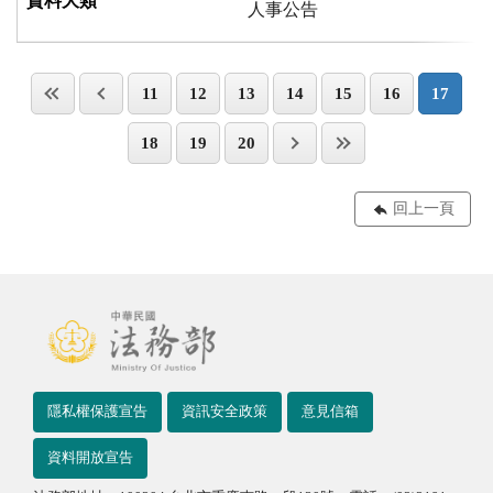
人事公告
11
12
13
14
15
16
17
18
19
20
回上一頁
隱私權保護宣告
資訊安全政策
意見信箱
資料開放宣告