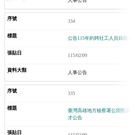
人事公告
334
公告115年約聘社工人員錄取名
115/02/09
人事公告
335
臺灣高雄地方檢察署公開甄選約
才公告
115/02/09