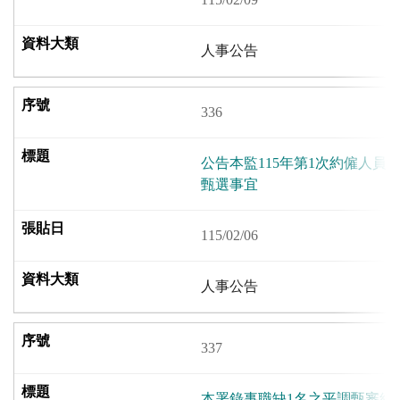
人事公告
336
公告本監115年第1次約僱人員
甄選事宜
115/02/06
人事公告
337
本署錄事職缺1名之平調甄審結