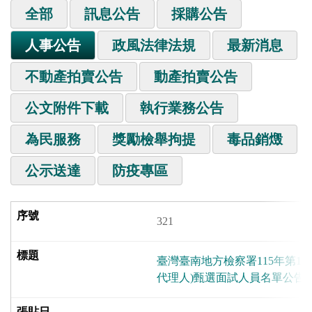
全部
訊息公告
採購公告
人事公告
政風法律法規
最新消息
不動產拍賣公告
動產拍賣公告
公文附件下載
執行業務公告
為民服務
獎勵檢舉拘提
毒品銷燬
公示送達
防疫專區
321
臺灣臺南地方檢察署115年第1
代理人)甄選面試人員名單公告