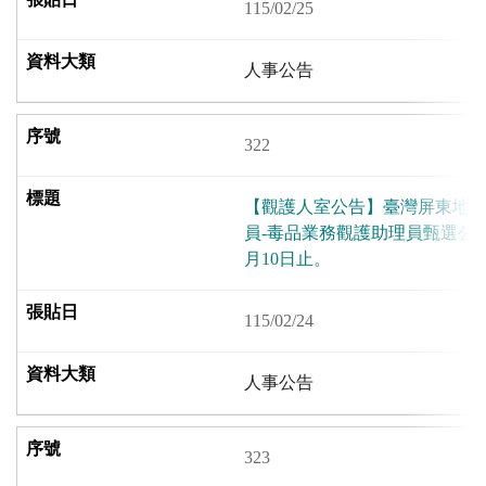
115/02/25
人事公告
322
【觀護人室公告】臺灣屏東地方
員-毒品業務觀護助理員甄選公告
月10日止。
115/02/24
人事公告
323