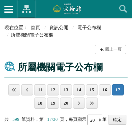
首頁
資訊公開
電子公布欄
所屬機關電子公布欄
回上一頁
所屬機關電子公布欄
11
12
13
14
15
16
17
18
19
20
共
599
筆資料，第
17/30
頁，每頁顯示
筆