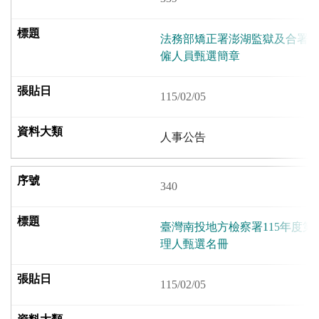
法務部矯正署澎湖監獄及合署辦公
僱人員甄選簡章
115/02/05
人事公告
340
臺灣南投地方檢察署115年度第
理人甄選名冊
115/02/05