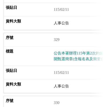
115/02/11
人事公告
329
公告本署辦理115年第2次約僱
開甄選簡章(含報名表及簡要自
115/02/11
人事公告
330