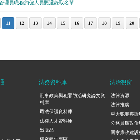
次管理員職務約僱人員甄選錄取名單
11
12
13
14
15
16
17
18
19
20
通
法務資料庫
法治視窗
刑事政策與犯罪防治研究論文資
法律資源
料庫
法律推廣
司法保護資料庫
重大犯罪專論
法律人才資料庫
公務員廉政倫
出版品
國家廉政建設
研究報告專區