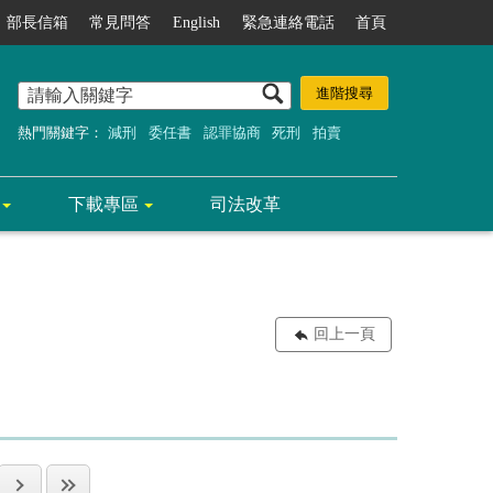
部長信箱
常見問答
English
緊急連絡電話
首頁
熱門關鍵字：
減刑
委任書
認罪協商
死刑
拍賣
下載專區
司法改革
回上一頁