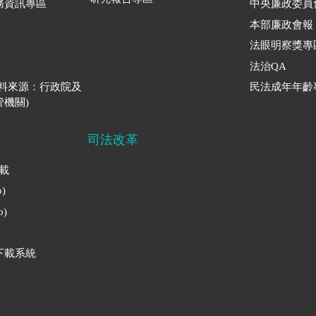
務資訊專區
中央廉政委員
本部廉政會報
法眼明察獎專
法治QA
資料來源：行政院及
民法成年年齡
機關)
司法改革
下載
)
)
下載系統