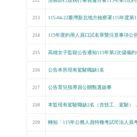
212
法務部行政執行署花蓮分署115年第1次
213
115-04-22臺灣新北地方檢察署115年
214
115年度約用人員口試名單暨注意事項公
215
高雄女子監獄公告通知115年第2次儲備
216
公告本所現有駕駛職缺1名
217
公告育兒指導員公開甄選啟事
218
本監現有駕駛職缺2名（含技工、駕駛）
219
轉知「115年公務人員特種考試司法人