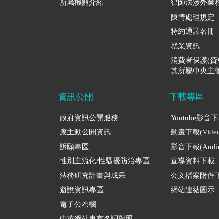
所屬機關介紹
律師法涉外業
陳情處理規定
特約通譯名冊
就業資訊
消費者保護(
其所屬中央主管
資訊公開
下載專區
政府資訊公開服務
Youtube影音
應主動公開資訊
動畫下載(Video
訴願專區
影音下載(Audio
性別主流化/性騷擾防治專區
宣導資料下載
法務研究計畫與成果
公文檔案附件
遊說資訊專區
網站連結圖示
電子公布欄
中英網站專有名詞對照