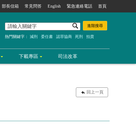
部長信箱
常見問答
English
緊急連絡電話
首頁
熱門關鍵字：
減刑
委任書
認罪協商
死刑
拍賣
下載專區
司法改革
回上一頁