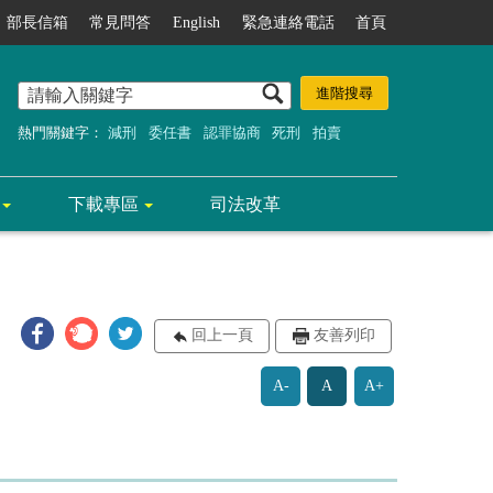
部長信箱
常見問答
English
緊急連絡電話
首頁
熱門關鍵字：
減刑
委任書
認罪協商
死刑
拍賣
下載專區
司法改革
回上一頁
友善列印
A-
A
A+