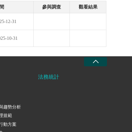
間
參與調查
觀看結果
25-12-31
025-10-31
法務統計
與趨勢分析
理規範
行動方案