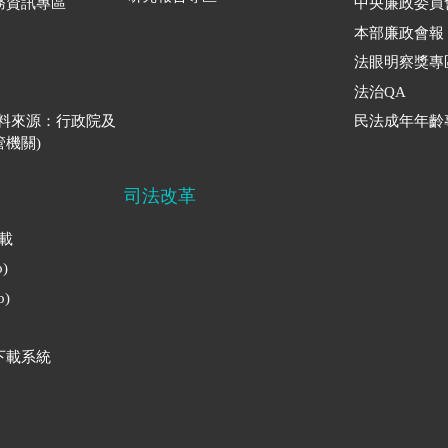
務資訊專區
中央廉政委員
本部廉政會報
法眼明察獎專
法治QA
資料來源：行政院及
民法成年年齡
機關)
司法改革
下載
)
)
下載系統