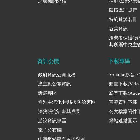
所屬機關介紹
律師法涉外業
陳情處理規定
特約通譯名冊
就業資訊
消費者保護(
其所屬中央主管
資訊公開
下載專區
政府資訊公開服務
Youtube影音
應主動公開資訊
動畫下載(Video
訴願專區
影音下載(Audio
性別主流化/性騷擾防治專區
宣導資料下載
法務研究計畫與成果
公文檔案附件
遊說資訊專區
網站連結圖示
電子公布欄
中英網站專有名詞對照