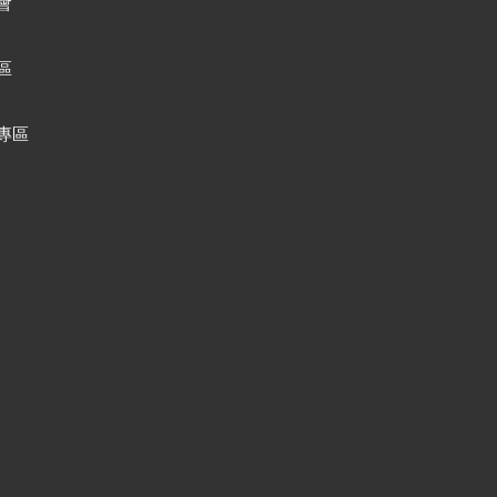
會
區
專區