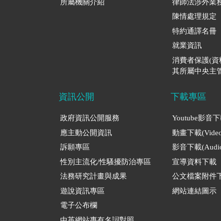
所屬機關介紹
律師法涉外業
陳情處理規定
特約通譯名冊
就業資訊
消費者保護(
其所屬中央主管
資訊公開
下載專區
政府資訊公開服務
Youtube影音
應主動公開資訊
動畫下載(Video
訴願專區
影音下載(Audio
性別主流化/性騷擾防治專區
宣導資料下載
法務研究計畫與成果
公文檔案附件
遊說資訊專區
網站連結圖示
電子公布欄
中英網站專有名詞對照