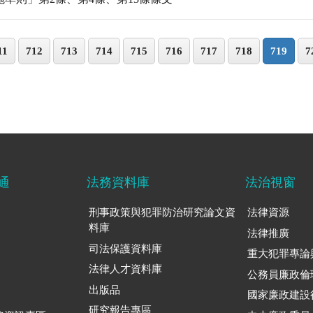
11
712
713
714
715
716
717
718
719
7
通
法務資料庫
法治視窗
刑事政策與犯罪防治研究論文資
法律資源
料庫
法律推廣
司法保護資料庫
重大犯罪專論
法律人才資料庫
公務員廉政倫
出版品
國家廉政建設
研究報告專區