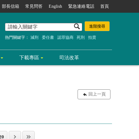
部長信箱
常見問答
English
緊急連絡電話
首頁
熱門關鍵字：
減刑
委任書
認罪協商
死刑
拍賣
下載專區
司法改革
回上一頁
20