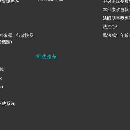
務資訊專區
中央廉政委員
本部廉政會報
法眼明察獎專
法治QA
資料來源：行政院及
民法成年年齡
機關)
司法改革
下載
)
)
下載系統