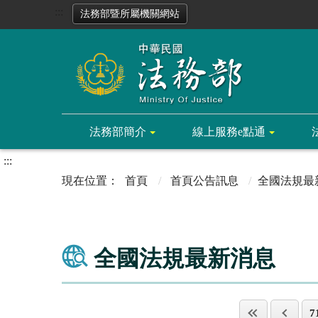
:::
法務部暨所屬機關網站
法務部簡介
線上服務e點通
:::
首頁
首頁公告訊息
全國法規最
全國法規最新消息
7