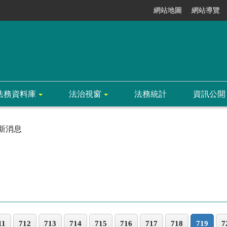
網站地圖
網站導覽
法務資料庫
法治視窗
法務統計
資訊公開
新消息
11
712
713
714
715
716
717
718
719
7