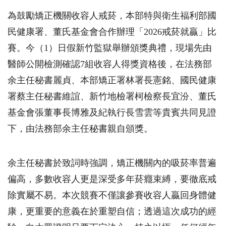
為鼓勵矯正機關收容人戒菸，本部特與衛生福利部國
民健康署、董氏基金會合作辦理「
2026
戒菸就贏」比
賽。今（
1
）日假新竹監獄舉辦頒獎典禮，現場先由
醫師公開檢測確認
7
組收容人得獎資格後，在法務部
余主任秘書麗貞、本部矯正署林署長憲銘、國民健康
署蔡主任秘書維誼、新竹地檢署柯檢察長宜汾、董氏
基金會張董事長博雅及紀執行長雪雲等貴賓共同見證
下，由法務部余主任秘書親自頒獎。
余主任秘書於致詞時強調，矯正機關內的吸菸率普遍
偏高，多數收容人更是深受多年菸癮束縛，要徹底戒
除實屬不易。本次競賽不僅讓參賽收容人贏回身體健
康，更重要的意義在於重塑自信；透過這次成功的經