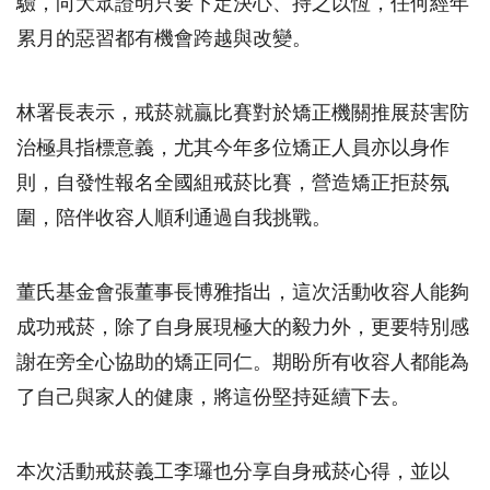
驗，向大眾證明只要下定決心、持之以恆，任何經年
累月的惡習都有機會跨越與改變。
林署長表示，戒菸就贏比賽對於矯正機關推展菸害防
治極具指標意義，尤其今年多位矯正人員亦以身作
則，自發性報名全國組戒菸比賽，營造矯正拒菸氛
圍，陪伴收容人順利通過自我挑戰。
董氏基金會張董事長博雅指出，這次活動收容人能夠
成功戒菸，除了自身展現極大的毅力外，更要特別感
謝在旁全心協助的矯正同仁。期盼所有收容人都能為
了自己與家人的健康，將這份堅持延續下去。
本次活動戒菸義工李㼈也分享自身戒菸心得，並以