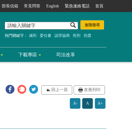
部長信箱
常見問答
English
緊急連絡電話
首頁
熱門關鍵字：
減刑
委任書
認罪協商
死刑
拍賣
下載專區
司法改革
回上一頁
友善列印
A-
A
A+