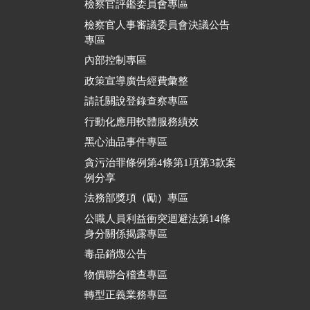
檢察官評鑑委員會專區
檢察官人事審議委員會決議公告
專區
內部控制專區
政策宣導廣告經費彙整
請託關說登錄查察專區
行動化應用軟體服務績效
黑心油品事件專區
貪污治罪條例第4條第1項第3款案
例分享
法務部獎項（勵）專區
公職人員利益衝突迴避法第14條
身分關係揭露專區
毒品銷燬公告
物價聯合稽查專區
轉型正義業務專區