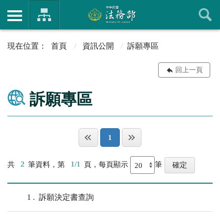
首頁
資訊公開
訴願專區
回上一頁
訴願專區
1
共
2
筆資料，第
1/1
頁，每頁顯示
筆
1
訴願決定書查詢