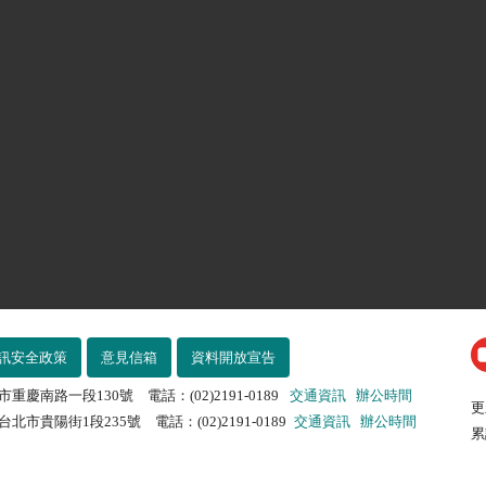
訊安全政策
意見信箱
資料開放宣告
市重慶南路一段130號 電話：(02)2191-0189
交通資訊
辦公時間
更
北市貴陽街1段235號 電話：(02)2191-0189
交通資訊
辦公時間
累