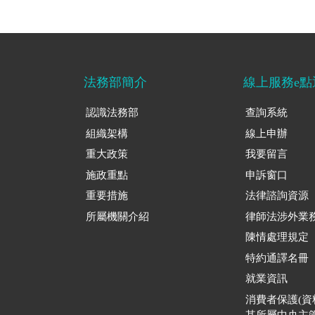
法務部簡介
線上服務e點
認識法務部
查詢系統
組織架構
線上申辦
重大政策
我要留言
施政重點
申訴窗口
重要措施
法律諮詢資源
所屬機關介紹
律師法涉外業
陳情處理規定
特約通譯名冊
就業資訊
消費者保護(
其所屬中央主管