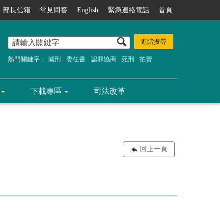
部長信箱
常見問答
English
緊急連絡電話
首頁
熱門關鍵字：
減刑
委任書
認罪協商
死刑
拍賣
下載專區
司法改革
回上一頁