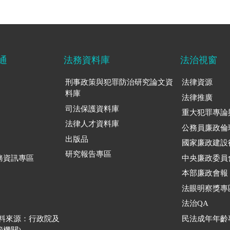
通
法務資料庫
法治視窗
刑事政策與犯罪防治研究論文資
法律資源
料庫
法律推廣
司法保護資料庫
重大犯罪專論
法律人才資料庫
公務員廉政倫
出版品
國家廉政建設
研究報告專區
務資訊專區
中央廉政委員
本部廉政會報
法眼明察獎專
法治QA
資料來源：行政院及
民法成年年齡
機關)