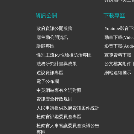
資訊公開
下載專區
政府資訊公開服務
Youtube影音
應主動公開資訊
動畫下載(Video
訴願專區
影音下載(Audio
性別主流化/性騷擾防治專區
宣導資料下載
法務研究計畫與成果
公文檔案附件
遊說資訊專區
網站連結圖示
電子公布欄
中英網站專有名詞對照
資訊安全行政規則
人民申請提供政府資訊案件統計
檢察官評鑑委員會專區
檢察官人事審議委員會決議公告
專區