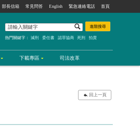
部長信箱
常見問答
English
緊急連絡電話
首頁
熱門關鍵字：
減刑
委任書
認罪協商
死刑
拍賣
下載專區
司法改革
回上一頁