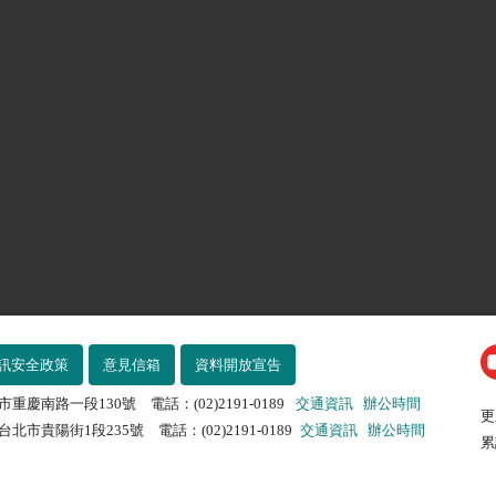
訊安全政策
意見信箱
資料開放宣告
市重慶南路一段130號 電話：(02)2191-0189
交通資訊
辦公時間
更
北市貴陽街1段235號 電話：(02)2191-0189
交通資訊
辦公時間
累