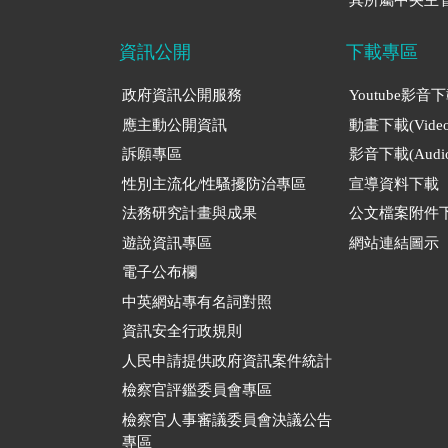
資訊公開
下載專區
政府資訊公開服務
Youtube影音
應主動公開資訊
動畫下載(Video
訴願專區
影音下載(Audio
性別主流化/性騷擾防治專區
宣導資料下載
法務研究計畫與成果
公文檔案附件
遊說資訊專區
網站連結圖示
電子公布欄
中英網站專有名詞對照
資訊安全行政規則
人民申請提供政府資訊案件統計
檢察官評鑑委員會專區
檢察官人事審議委員會決議公告
專區