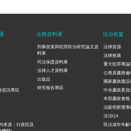
通
法務資料庫
法治視窗
刑事政策與犯罪防治研究論文資
法律資源
料庫
法律推廣
司法保護資料庫
重大犯罪專論
法律人才資料庫
公務員廉政倫
出版品
國家廉政建設
研究報告專區
務資訊專區
中央廉政委員
本部廉政會報
法眼明察獎專
法治QA
資料來源：行政院及
民法成年年齡
機關)