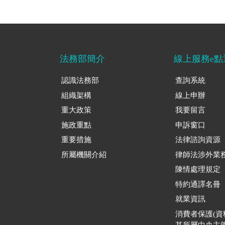
法務部簡介
線上服務e點
認識法務部
查詢系統
組織架構
線上申辦
重大政策
我要留言
施政重點
申訴窗口
重要措施
法律諮詢資源
所屬機關介紹
律師法涉外業
陳情處理規定
特約通譯名冊
就業資訊
消費者保護(
其所屬中央主管