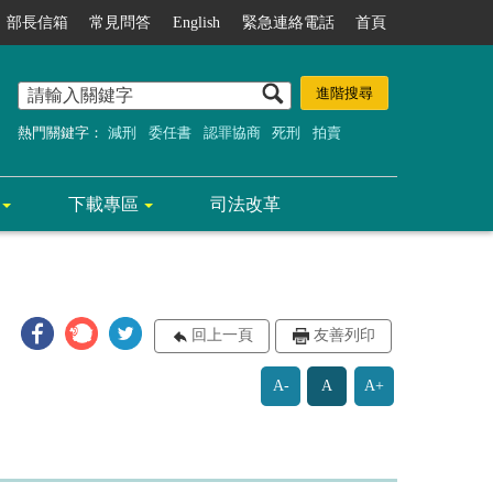
部長信箱
常見問答
English
緊急連絡電話
首頁
熱門關鍵字：
減刑
委任書
認罪協商
死刑
拍賣
下載專區
司法改革
回上一頁
友善列印
A-
A
A+