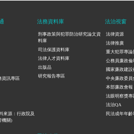
通
法務資料庫
法治視窗
刑事政策與犯罪防治研究論文資
法律資源
料庫
法律推廣
司法保護資料庫
重大犯罪專論
法律人才資料庫
公務員廉政倫
出版品
國家廉政建設
研究報告專區
務資訊專區
中央廉政委員
本部廉政會報
法眼明察獎專
法治QA
資料來源：行政院及
民法成年年齡
機關)